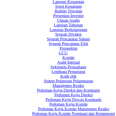
Laporan Keuangan
Sorot Keuangan
Buletin Triwulan
Presentasi Investor
Ulasan Analis
Laporan Tahunan
Laporan Berkelanjutan
Sejarah Dividen
Sejarah Pencatatan Saham
Sejarah Pencatatan Efek
Prospektus
GCG
Komite
Audit Internal
Sekretaris Perusahaan
Lembaga Penunjang
Kode etik
Sistem Pelaporan Pelanggaran
Manajemen Resiko
Pedoman Kerja Direksi dan Komisaris
Pedoman Kerja Direksi
Pedoman Kerja Dewan Komisaris
Pedoman Kerja Komite
Pedoman Kerja Komite Manajemen Resiko
Pedoman Kerja Komite Nominasi dan Remunerasi