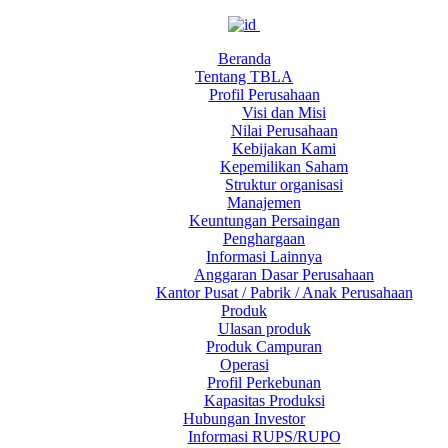
Beranda
Tentang TBLA
Profil Perusahaan
Visi dan Misi
Nilai Perusahaan
Kebijakan Kami
Kepemilikan Saham
Struktur organisasi
Manajemen
Keuntungan Persaingan
Penghargaan
Informasi Lainnya
Anggaran Dasar Perusahaan
Kantor Pusat / Pabrik / Anak Perusahaan
Produk
Ulasan produk
Produk Campuran
Operasi
Profil Perkebunan
Kapasitas Produksi
Hubungan Investor
Informasi RUPS/RUPO