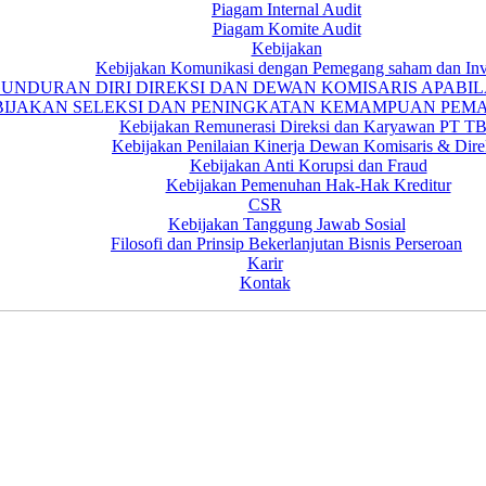
Piagam Internal Audit
Piagam Komite Audit
Kebijakan
Kebijakan Komunikasi dengan Pemegang saham dan Inv
GUNDURAN DIRI DIREKSI DAN DEWAN KOMISARIS APAB
BIJAKAN SELEKSI DAN PENINGKATAN KEMAMPUAN PEM
Kebijakan Remunerasi Direksi dan Karyawan PT T
Kebijakan Penilaian Kinerja Dewan Komisaris & Dire
Kebijakan Anti Korupsi dan Fraud
Kebijakan Pemenuhan Hak-Hak Kreditur
CSR
Kebijakan Tanggung Jawab Sosial
Filosofi dan Prinsip Bekerlanjutan Bisnis Perseroan
Karir
Kontak